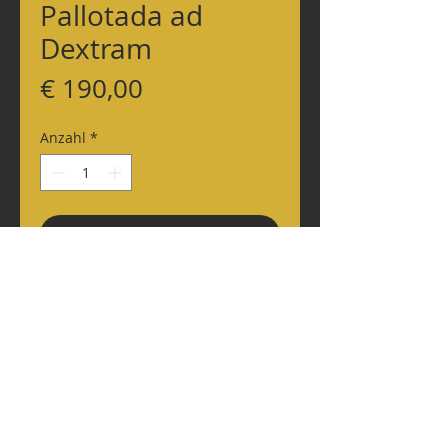
Pallotada ad
Dextram
Preis
€ 190,00
Anzahl
*
In den Warenkorb
BK165
Original Radierung
Reitkunst Reiter mit Pferd
„Pallotada ad Dextram“
Masse: 35X46cm
Zustellung innerhalb Österreich möglich;
Dieser Gegenstand befindet sich in