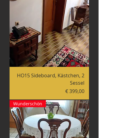
HO15 Sideboard, Kästchen, 2
Sessel
Preis
€ 399,00
Wunderschön