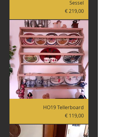
Sessel
Preis
€ 219,00
HO19 Tellerboard
Preis
€ 119,00