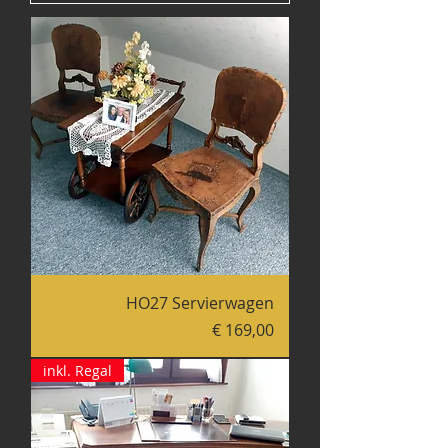
HO27 Servierwagen
Preis
€ 169,00
inkl. Regal