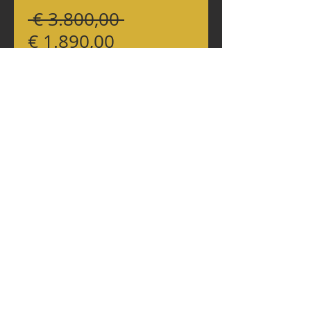
Standardpreis
 € 3.800,00 
Sale-
€ 1.890,00
Preis
Anzahl
*
In den Warenkorb
H 88 cm, B 40 cm
Teilen
Shop-Besucher