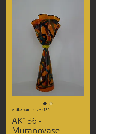
Artikelnummer: AK136
AK136 -
Muranovase