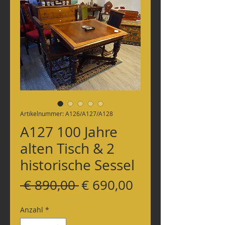
Artikelnummer: A126/A127/A128
A127 100 Jahre
alten Tisch & 2
historische Sessel
Standardpreis
Sale-
 € 890,00 
€ 690,00
Preis
Anzahl
*